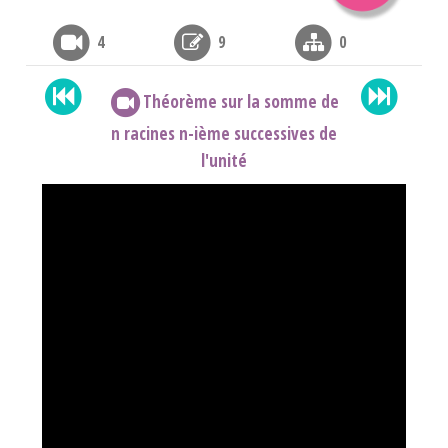
4
9
0
Théorème sur la somme de
n racines n-ième successives de
l'unité