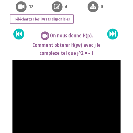
12
4
0
Télécharger les livrets disponibles
On nous donne H(p).
Comment obtenir H(jw) avec j le
complexe tel que j^2 = - 1