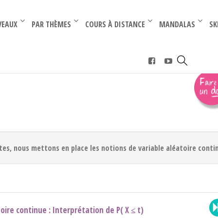
–
–
VEAUX
PAR THÈMES
COURS À DISTANCE
MANDALAS
SK
re
›
Probabilité continue
ètes, nous mettons en place les notions de variable aléatoire conti
oire continue : Interprétation de P( X ≤ t)