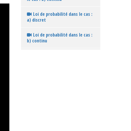
Loi de probabilité dans le cas :
a) discret
Loi de probabilité dans le cas :
b) continu
Définition d'une variable
aléatoire discrète ou continue
Définition des probabilités
pour une variable aléatoire
continue
Solution d'équiprobabilité au
modèle infini : d) généralisation
sur un intervalle
Solution d'équiprobabilité au