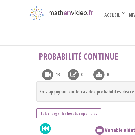
ACCUEIL
NI
BTS 2nde année
›
Probabilité : Variable aléatoi
PROBABILITÉ CONTINUE
13
0
0
En s'appuyant sur le cas des probabilités discr
Télécharger les livrets disponibles
Variable aléat