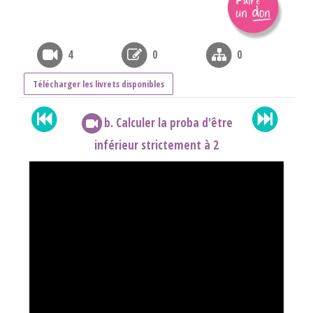
4
0
0
Télécharger les livrets disponibles
b. Calculer la proba d'être
inférieur strictement à 2