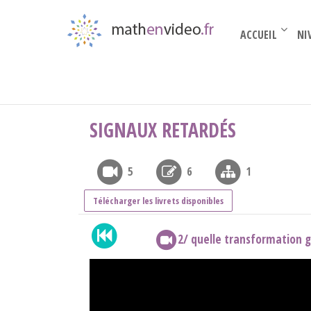
ACCUEIL
NI
BTS 2nde année
›
la transformée en Z
›
signau
SIGNAUX RETARDÉS
5
6
1
Télécharger les livrets disponibles
2/ quelle transformation g