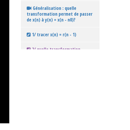
Généralisation : quelle
transformation permet de passer
de x(n) à y(n) = x(n - n0)?
1/ tracer x(n) = r(n - 1)
2/ quelle transformation
géométrique permet de passer de
r(n) à x(n) = r(n - 1)?
tracer e(n - 2)
tracer d(n - 3)
Ex: 1/ tracer x(n) = 4r(n) - 3
e(n)
Ex: 2/ tracer x(n-3) sachant que