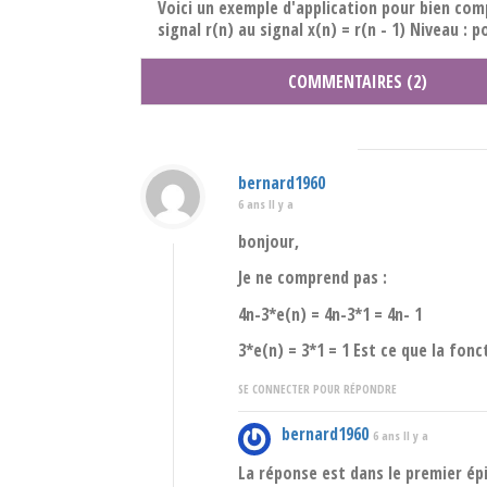
Voici un exemple d'application pour bien co
signal r(n) au signal x(n) = r(n - 1) Niveau : p
COMMENTAIRES (2)
bernard1960
6 ans Il y a
bonjour,
Je ne comprend pas :
4n-3*e(n) = 4n-3*1 = 4n- 1
3*e(n) = 3*1 = 1 Est ce que la fonc
SE CONNECTER POUR RÉPONDRE
bernard1960
6 ans Il y a
La réponse est dans le premier épi