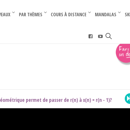
–
–
VEAUX
PAR THÈMES
COURS À DISTANCE
MANDALAS
SK
x retardés
éométrique permet de passer de r(n) à x(n) = r(n - 1)?