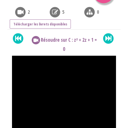
2
5
0
Télécharger les livrets disponibles
Résoudre sur C : z² + 2z + 1 =
0