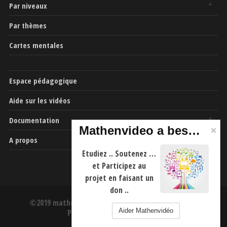
Par niveaux
Par thèmes
Cartes mentales
Espace pédagogique
Aide sur les vidéos
Documentation
Mathenvideo a besoin de vous
A propos
Etudiez .. Soutenez …
et Participez au
projet en faisant un
don ..
©2019 mathenvideo.fr -
CGU
-
Mentions Légales
-
Aider Mathenvidéo
Politique de confidentialité